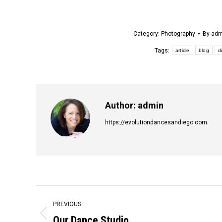
Category:
Photography
By
adm
Tags:
article
blog
d
Author:
admin
https://evolutiondancesandiego.com
Post
PREVIOUS
navigation
Our Dance Studio
Previous