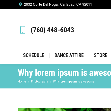
2032 Corte Del Nogal, Carlsbad, CA 92011
SCHEDULE
DANCE ATT
(760) 448-6043
SCHEDULE
DANCE ATTIRE
STORE
Why lorem ipsum is awes
You are here:
Home
Photography
Why lorem ipsum is awesome