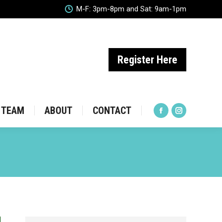
M-F: 3pm-8pm and Sat: 9am-1pm
ES
TEAM
ABOUT
CONTACT
Facebook
Instagram
page
page
opens
opens
Register Here
in
in
new
new
window
window
TEAM
ABOUT
CONTACT
Facebook
Instagram
page
page
opens
opens
in
in
new
new
window
window