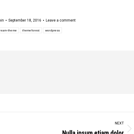
in
September 18, 2016
Leave a comment
ream-theme
themeforest
wordpress
NEXT
Nulla ipsum etiam dolor
Next